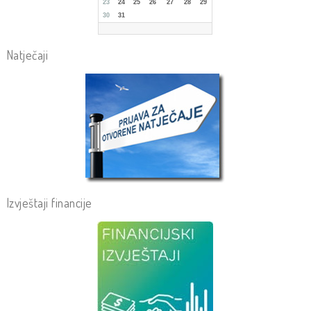
23
24
25
26
27
28
29
30
31
Natječaji
Izvještaji financije