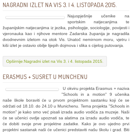
NAGRADNI IZLET NA VIS 3. I 4. LISTOPADA 2015.
Najuspješnije učenike na
sportskim natjecanjima te
županijskim natjecanjima iz jezika, psihologije, sociologije, povijesti i
vjeronauka kao i njihove mentore Zadarska županija je nagradila
dvodnevnim izletom na otok Vis. Unatoč nemirnom moru, vjetru i
kiši izlet je ostavio obilje lijepih dojmova i slika s cijelog putovanja.
Opširnije:Nagradni izlet na Vis 3. i 4. listopada 2015.
ERASMUS + SUSRET U MUNCHENU
U okviru projekta Erasmus + naziva
"Schools in a motion" 9 učenika
naše škole boraviti će u prvom projektnom sastanku koji će se
održati od 18.10. do 24.10 u Munichenu. Tema projekta "Schools in
motion" je kako smo već pisali izrada audio vodiča za muzeje. Naši
će se učenici ovdje upoznati sa alatima za izradu audio vodiča, te
će dobiti svoje prve projektne zadatke. Kako je ovo ujedno prvi
projektni sastanak naši će učenici predstaviti našu školu i grad. Biti