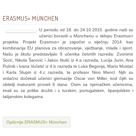
ERASMUS+ MÜNCHEN
U periodu od 18. do 24.10.2015. godine naši su
učenici boravili u Münchenu u sklopu Erasmus+
projekta. Projekt Erasmus+ je započet u siječnju 2014. kao
kombinacija EU planova za obrazovanje, vježbanje, mlade i sport.
Našu je školu predstavljalo 9 učenika četvrtih razreda: Zvonimir
Sorić, Nikola Šarović i Jakov štulić iz 4.a razreda; Lucija Jurin, Ana
Pušnik i Ivana Vučetić iz 4.b razreda te Luka Begonja, Mario Mustać
i Karla Stupin iz 4.c razreda, te profesor Nino Mencl. Njih su
srdačno dočekali učenici gimnazije Oscar von Miller, kod čijih su
obitelji maturanti proveli 6 dana. Osim sa njemačkim učenicima,
imali su se prilike družiti i s turskim, portugalskim, španjolskim i
talijanskim kolegama.
Opširnije:ERASMUS+ München